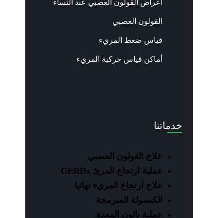
اعراض القولون العصبي عند النساء
القولون العصبي
قياس ضغط المريء
أماكن قياس حركية المريء
خدماتنا
علاج القولون العصبي
عملية ارتجاع المرئ GERDx
علاج ارتجاع المريء نهائيا
الكبسولة المبرمجة
عملية بالون المعدة