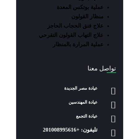
عملية بوتكس المعدة
منظار القولون
علاج فتق الحجاب الحاجز
علاج التهاب القولون التقرحي
عملية المرارة بالمنظار
تواصل معنا
عيادة مصر الجديدة
عيادة المهندسين
عيادة التجمع
تليفون:
+201008995616